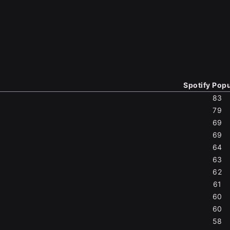
Spotify Popu
83
79
69
69
64
63
62
61
60
60
58