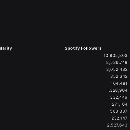
larity
Spotify Followers
10,905,803
8,536,748
3,052,482
352,642
164,481
1,328,904
332,449
271,164
563,307
232,147
2,527,643