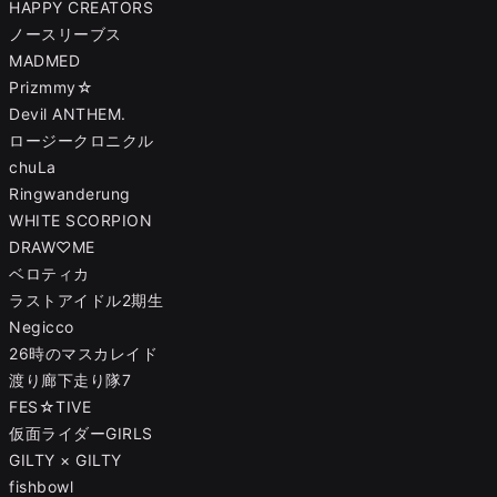
HAPPY CREATORS
ノースリーブス
MADMED
Prizmmy☆
Devil ANTHEM.
ロージークロニクル
chuLa
Ringwanderung
WHITE SCORPION
DRAW♡ME
ベロティカ
ラストアイドル2期生
Negicco
26時のマスカレイド
渡り廊下走り隊7
FES☆TIVE
仮面ライダーGIRLS
GILTY × GILTY
fishbowl