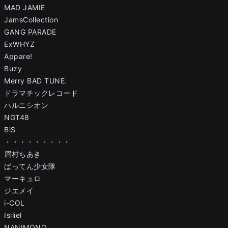
MAD JAMIE
JamsCollection
GANG PARADE
ExWHYZ
Appare!
Buzy
Merry BAD TUNE.
ドラマチックレコード
ハルニシオン
NGT48
BiS
・・・・・・・・・
眉村ちあき
ばってん少女隊
マーキュロ
ジエメイ
i-COL
Isiliel
NANIMONO