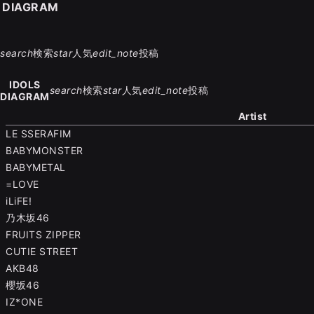
S DIAGRAM
search
検索
star
人気
edit_note
投稿
IDOLS
search
検索
star
人気
edit_note
投稿
DIAGRAM
Artist
LE SSERAFIM
BABYMONSTER
BABYMETAL
=LOVE
iLiFE!
乃木坂46
FRUITS ZIPPER
CUTIE STREET
AKB48
櫻坂46
IZ*ONE