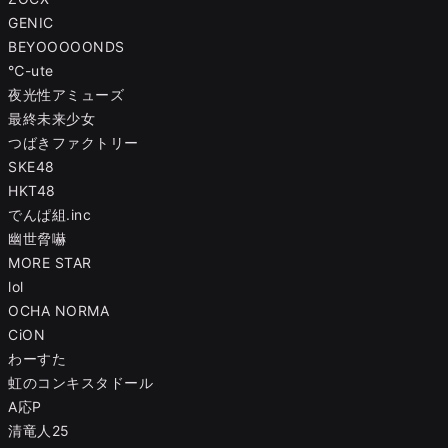
GENIC
BEYOOOOONDS
℃-ute
夜光性アミューズ
最終未来少女
つばきファクトリー
SKE48
HKT48
でんぱ組.inc
幽世脅嚇
MORE STAR
lol
OCHA NORMA
CiON
わーすた
虹のコンキスタドール
A応P
清竜人25