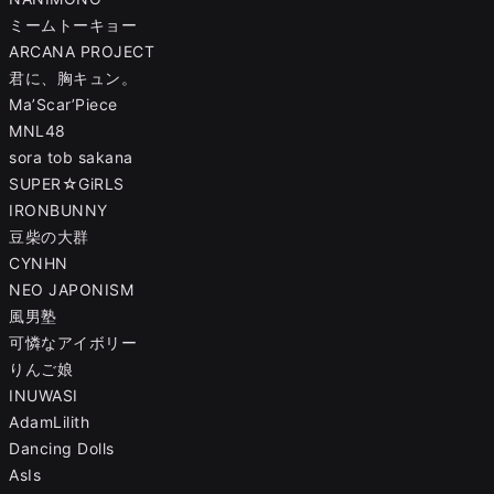
ミームトーキョー
ARCANA PROJECT
君に、胸キュン。
Ma’Scar’Piece
MNL48
sora tob sakana
SUPER☆GiRLS
IRONBUNNY
豆柴の大群
CYNHN
NEO JAPONISM
風男塾
可憐なアイボリー
りんご娘
INUWASI
AdamLilith
Dancing Dolls
AsIs