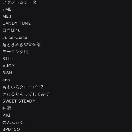
ファントムシータ
≠ME
ME:I
CANDY TUNE
日向坂46
Juice=Juice
超ときめき♡宣伝部
モーニング娘。
Billlie
≒JOY
BiSH
ano
ももいろクローバーZ
きゅるりんってしてみて
SWEET STEADY
神宿
PiKi
のんふぃく！
BPM15Q