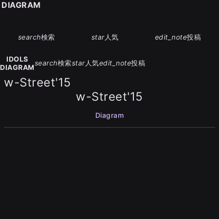
S DIAGRAM
search
検索
star
人気
edit_note
投稿
IDOLS
search
検索
star
人気
edit_note
投稿
DIAGRAM
w-Street'15
w-Street'15
Diagram