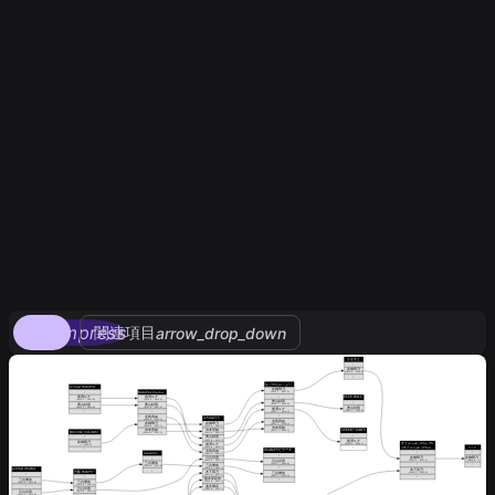
compress
関連項目
arrow_drop_down