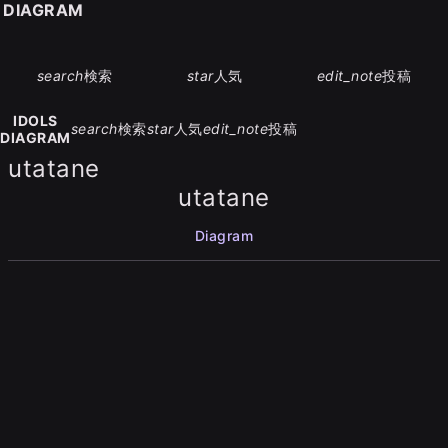
S DIAGRAM
search
検索
star
人気
edit_note
投稿
IDOLS
search
検索
star
人気
edit_note
投稿
DIAGRAM
utatane
utatane
Diagram