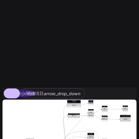
compress
関連項目
arrow_drop_down