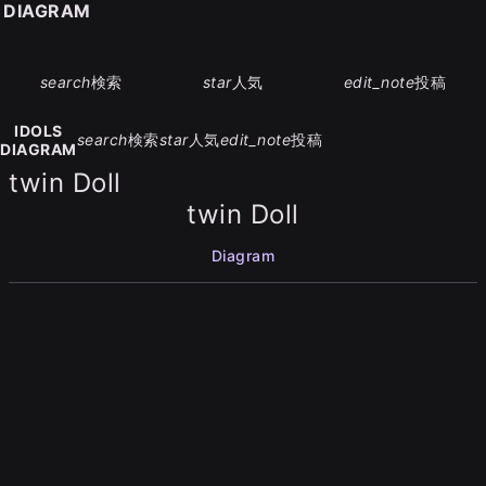
S DIAGRAM
search
検索
star
人気
edit_note
投稿
IDOLS
search
検索
star
人気
edit_note
投稿
DIAGRAM
twin Doll
twin Doll
Diagram