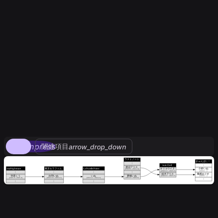
compress
関連項目
arrow_drop_down