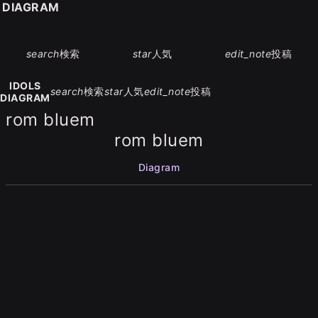
S DIAGRAM
search
検索
star
人気
edit_note
投稿
IDOLS
search
検索
star
人気
edit_note
投稿
DIAGRAM
rom bluem
rom bluem
Diagram