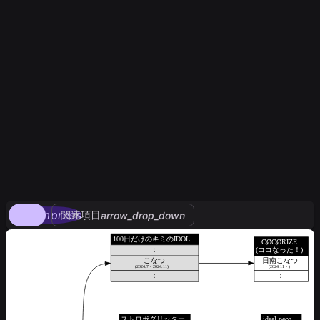
compress
関連項目
arrow_drop_down