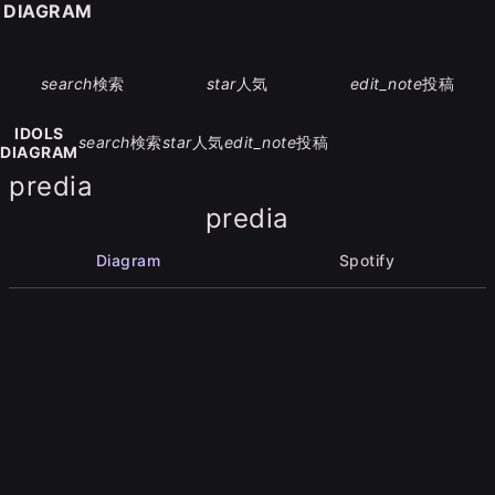
S DIAGRAM
search
検索
star
人気
edit_note
投稿
IDOLS
search
検索
star
人気
edit_note
投稿
DIAGRAM
predia
predia
Diagram
Spotify