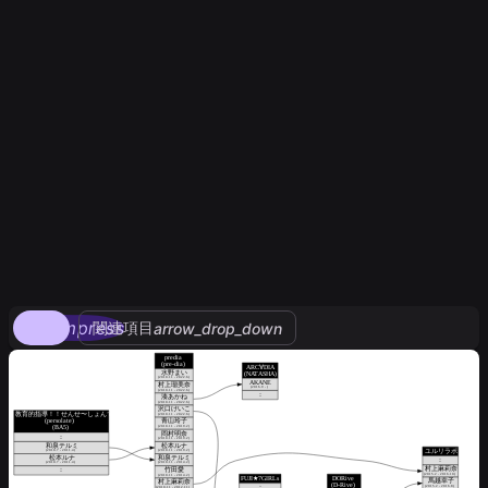
compress
関連項目
arrow_drop_down