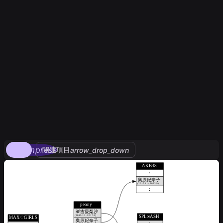
compress
関連項目
arrow_drop_down