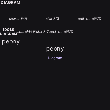
S DIAGRAM
search
検索
star
人気
edit_note
投稿
IDOLS
search
検索
star
人気
edit_note
投稿
DIAGRAM
peony
peony
Diagram