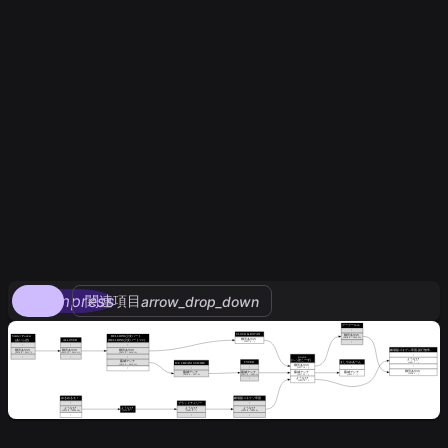
compress
関連項目
arrow_drop_down