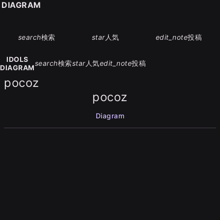
S DIAGRAM
search
検索
star
人気
edit_note
投稿
IDOLS
search
検索
star
人気
edit_note
投稿
DIAGRAM
pocoz
pocoz
Diagram