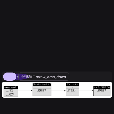
compress
関連項目
arrow_drop_down