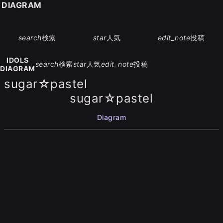
S DIAGRAM
search
検索
star
人気
edit_note
投稿
IDOLS
search
検索
star
人気
edit_note
投稿
DIAGRAM
sugar☆pastel
sugar☆pastel
Diagram