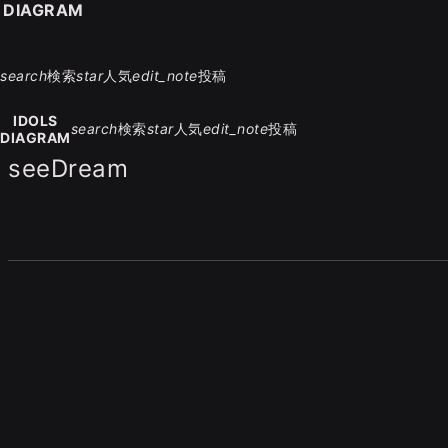
S DIAGRAM
search
検索
star
人気
edit_note
投稿
IDOLS
search
検索
star
人気
edit_note
投稿
DIAGRAM
seeDream