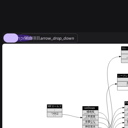
compress
関連項目
arrow_drop_down