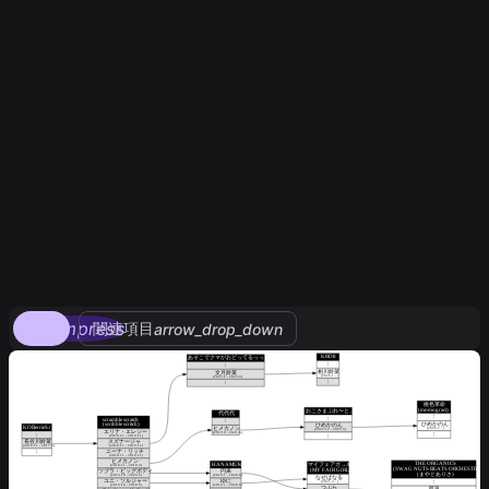
compress
関連項目
arrow_drop_down