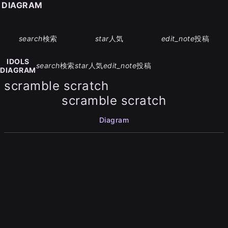
S DIAGRAM
search
検索
star
人気
edit_note
投稿
IDOLS
search
検索
star
人気
edit_note
投稿
DIAGRAM
scramble scratch
scramble scratch
Diagram