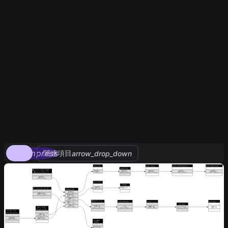
compress
関連項目
arrow_drop_down