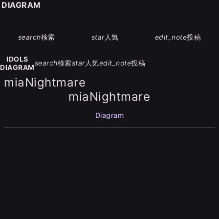
S DIAGRAM
search
検索
star
人気
edit_note
投稿
IDOLS
search
検索
star
人気
edit_note
投稿
DIAGRAM
miaNightmare
miaNightmare
Diagram