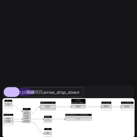
compress
関連項目
arrow_drop_down