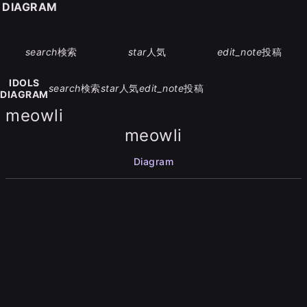
S DIAGRAM
search
検索
star
人気
edit_note
投稿
IDOLS
search
検索
star
人気
edit_note
投稿
DIAGRAM
meowli
meowli
Diagram