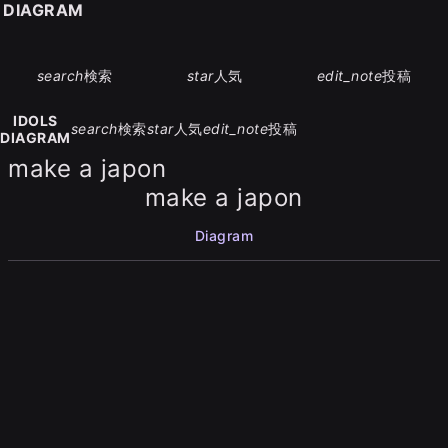
S DIAGRAM
search
検索
star
人気
edit_note
投稿
IDOLS
search
検索
star
人気
edit_note
投稿
DIAGRAM
make a japon
make a japon
Diagram