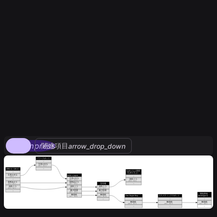
compress
関連項目
arrow_drop_down