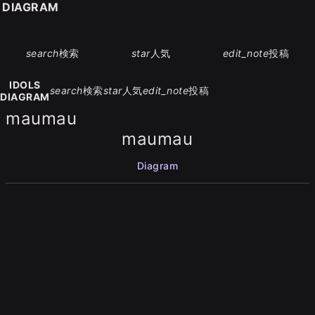
S DIAGRAM
search
検索
star
人気
edit_note
投稿
IDOLS
search
検索
star
人気
edit_note
投稿
DIAGRAM
maumau
maumau
Diagram