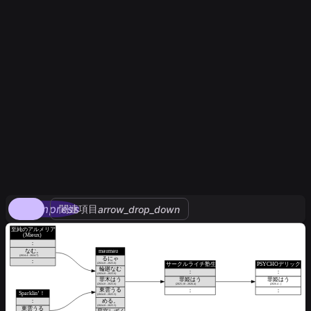
compress
関連項目
arrow_drop_down