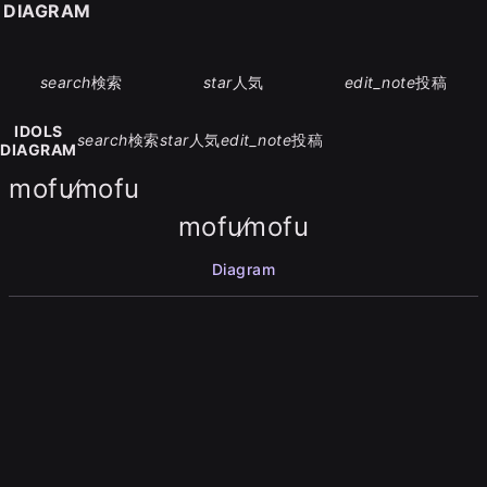
S DIAGRAM
search
検索
star
人気
edit_note
投稿
IDOLS
search
検索
star
人気
edit_note
投稿
DIAGRAM
mofu∕mofu
mofu∕mofu
Diagram