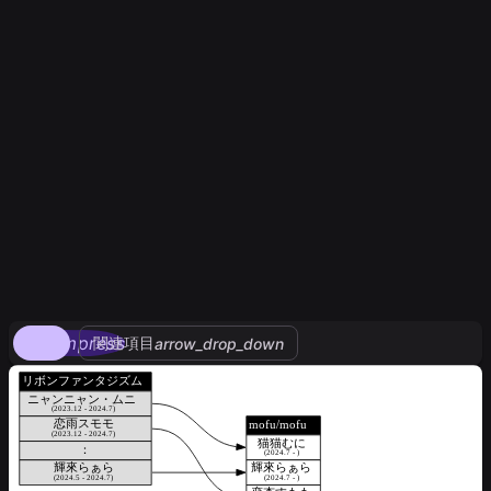
compress
関連項目
arrow_drop_down