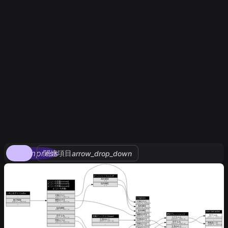
compress
関連項目
arrow_drop_down