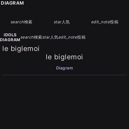
S DIAGRAM
search
検索
star
人気
edit_note
投稿
IDOLS
search
検索
star
人気
edit_note
投稿
DIAGRAM
le biglemoi
le biglemoi
Diagram