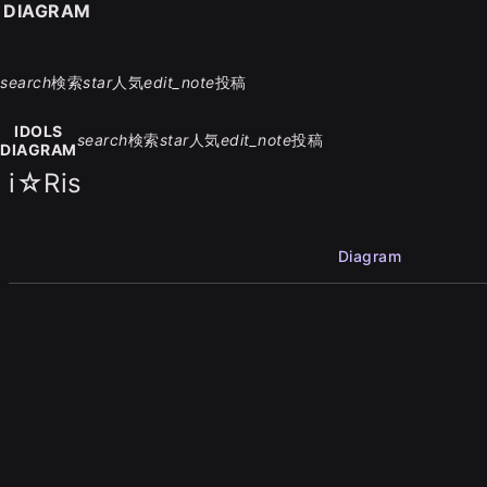
S DIAGRAM
search
検索
star
人気
edit_note
投稿
IDOLS
search
検索
star
人気
edit_note
投稿
DIAGRAM
i☆Ris
Diagram