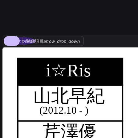
compress
関連項目
arrow_drop_down