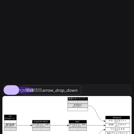
compress
関連項目
arrow_drop_down