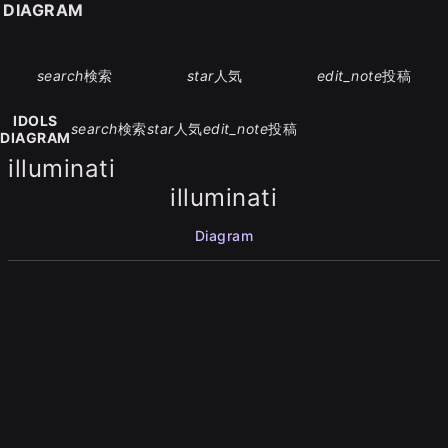
S DIAGRAM
search
検索
star
人気
edit_note
投稿
IDOLS
search
検索
star
人気
edit_note
投稿
DIAGRAM
illuminati
illuminati
Diagram