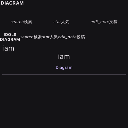
S DIAGRAM
search
検索
star
人気
edit_note
投稿
IDOLS
search
検索
star
人気
edit_note
投稿
DIAGRAM
iam
iam
Diagram