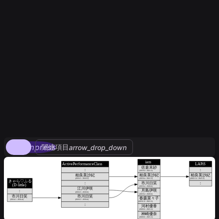
compress
関連項目
arrow_drop_down