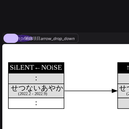
compress
関連項目
arrow_drop_down