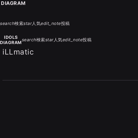
S DIAGRAM
search
検索
star
人気
edit_note
投稿
IDOLS
search
検索
star
人気
edit_note
投稿
DIAGRAM
iLLmatic