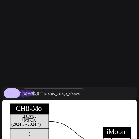
compress
関連項目
arrow_drop_down