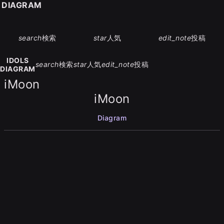
S DIAGRAM
search
検索
star
人気
edit_note
投稿
IDOLS
search
検索
star
人気
edit_note
投稿
DIAGRAM
iMoon
iMoon
Diagram