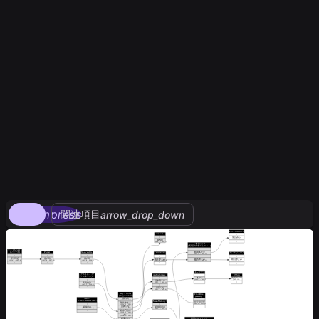
compress
関連項目
arrow_drop_down