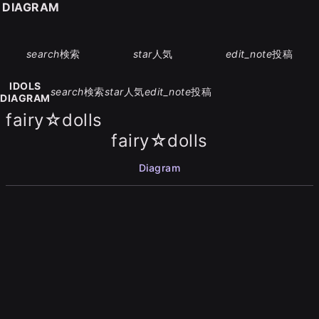
S DIAGRAM
search
検索
star
人気
edit_note
投稿
IDOLS
search
検索
star
人気
edit_note
投稿
DIAGRAM
fairy☆dolls
fairy☆dolls
Diagram