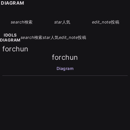
S DIAGRAM
search
検索
star
人気
edit_note
投稿
IDOLS
search
検索
star
人気
edit_note
投稿
DIAGRAM
forchun
forchun
Diagram