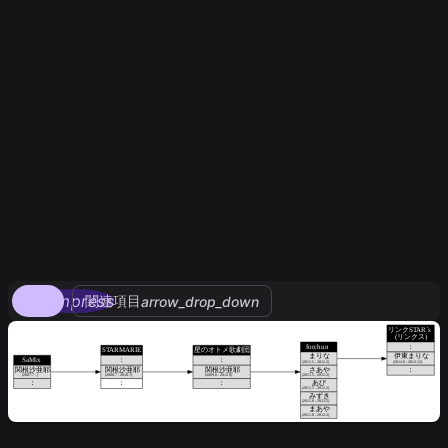
compress
関連項目
arrow_drop_down