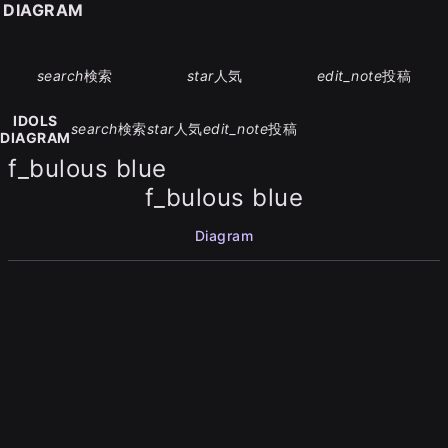
S DIAGRAM
search
検索
star
人気
edit_note
投稿
IDOLS
search
検索
star
人気
edit_note
投稿
DIAGRAM
f_bulous blue
f_bulous blue
Diagram