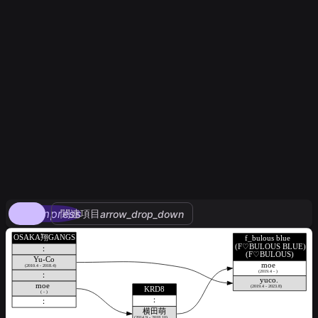
compress
関連項目
arrow_drop_down