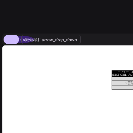
compress
関連項目
arrow_drop_down