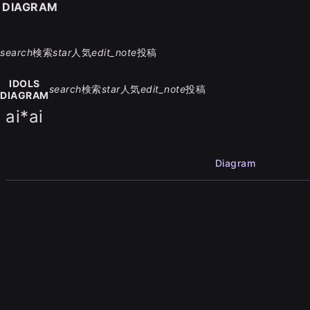
S DIAGRAM
search
検索
star
人気
edit_note
投稿
IDOLS
search
検索
star
人気
edit_note
投稿
DIAGRAM
ai*ai
Diagram