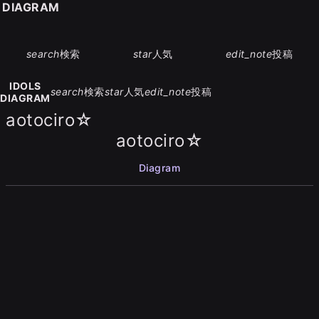
S DIAGRAM
search
検索
star
人気
edit_note
投稿
IDOLS
search
検索
star
人気
edit_note
投稿
DIAGRAM
aotociro☆
aotociro☆
Diagram