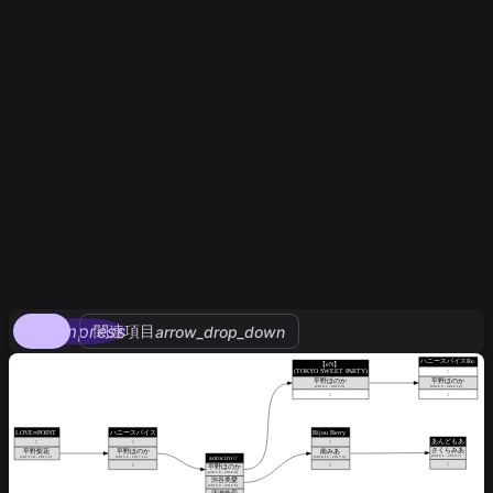
compress
関連項目
arrow_drop_down