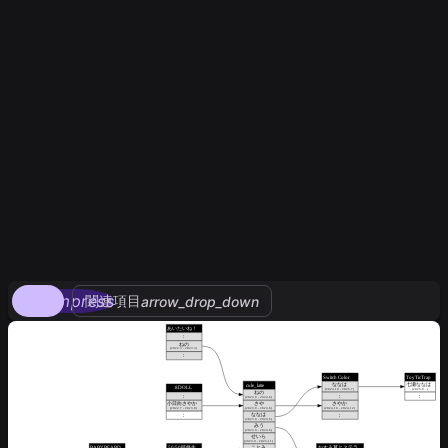
compress
関連項目
arrow_drop_down