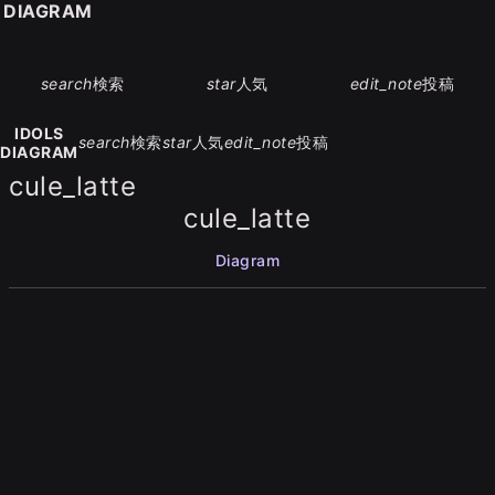
S DIAGRAM
search
検索
star
人気
edit_note
投稿
IDOLS
search
検索
star
人気
edit_note
投稿
DIAGRAM
cule_latte
cule_latte
Diagram