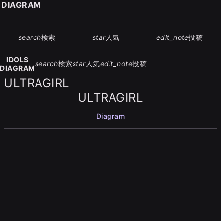
S DIAGRAM
search
検索
star
人気
edit_note
投稿
IDOLS
search
検索
star
人気
edit_note
投稿
DIAGRAM
ULTRAGIRL
ULTRAGIRL
Diagram