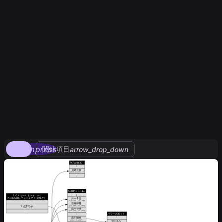
compress
関連項目
arrow_drop_down