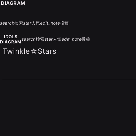
S DIAGRAM
search
検索
star
人気
edit_note
投稿
IDOLS
search
検索
star
人気
edit_note
投稿
DIAGRAM
Twinkle☆Stars