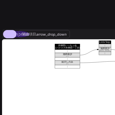
compress
関連項目
arrow_drop_down