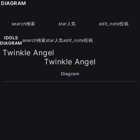
S DIAGRAM
search
検索
star
人気
edit_note
投稿
IDOLS
search
検索
star
人気
edit_note
投稿
DIAGRAM
Twinkle Angel
Twinkle Angel
Diagram