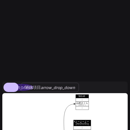
compress
関連項目
arrow_drop_down