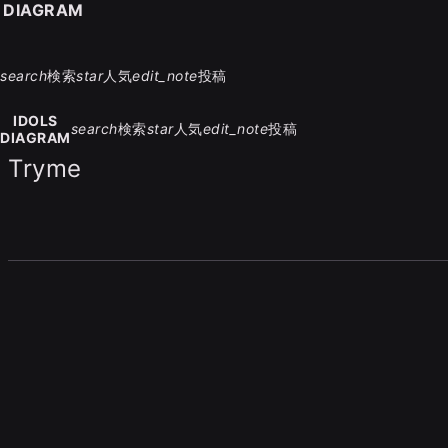
S DIAGRAM
search
検索
star
人気
edit_note
投稿
IDOLS
search
検索
star
人気
edit_note
投稿
DIAGRAM
Tryme