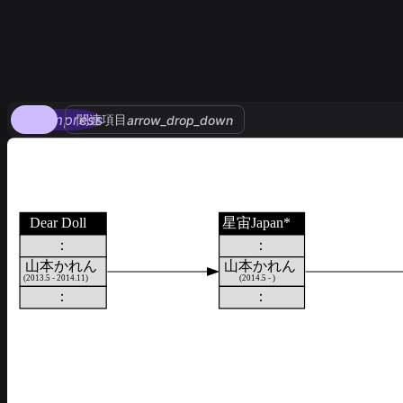
compress
関連項目
arrow_drop_down