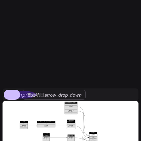
compress
関連項目
arrow_drop_down