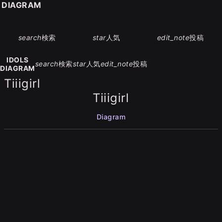
S DIAGRAM
search
検索
star
人気
edit_note
投稿
IDOLS
search
検索
star
人気
edit_note
投稿
DIAGRAM
Tiiigirl
Tiiigirl
Diagram