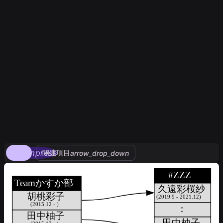
compress
関連項目
arrow_drop_down