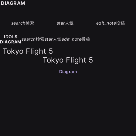
S DIAGRAM
search
検索
star
人気
edit_note
投稿
IDOLS
search
検索
star
人気
edit_note
投稿
DIAGRAM
Tokyo Flight 5
Tokyo Flight 5
Diagram