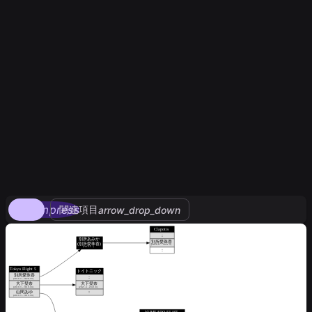
compress
関連項目
arrow_drop_down