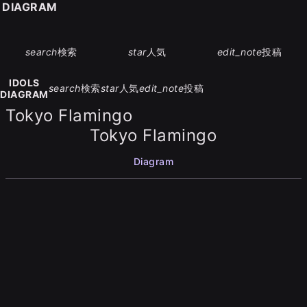
S DIAGRAM
search
検索
star
人気
edit_note
投稿
IDOLS
search
検索
star
人気
edit_note
投稿
DIAGRAM
Tokyo Flamingo
Tokyo Flamingo
Diagram