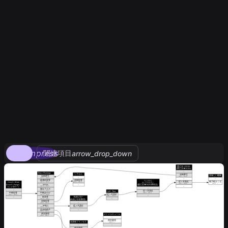
compress
関連項目
arrow_drop_down