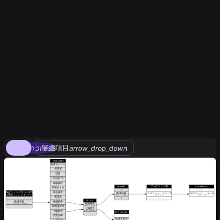
compress
関連項目
arrow_drop_down