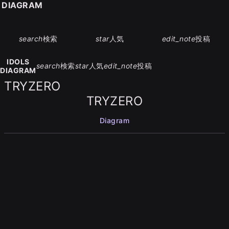
S DIAGRAM
search
検索
star
人気
edit_note
投稿
IDOLS
search
検索
star
人気
edit_note
投稿
DIAGRAM
TRYZERO
TRYZERO
Diagram