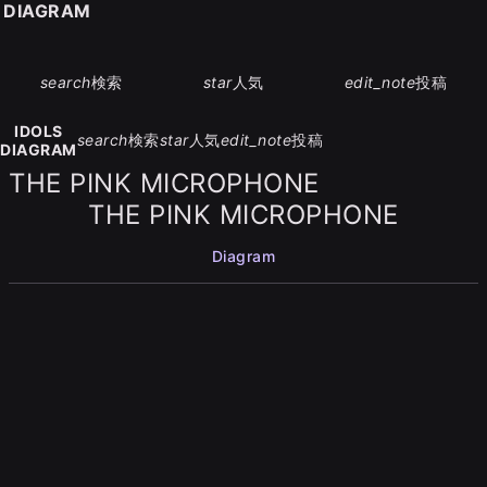
S DIAGRAM
search
検索
star
人気
edit_note
投稿
IDOLS
search
検索
star
人気
edit_note
投稿
DIAGRAM
THE PINK MICROPHONE
THE PINK MICROPHONE
Diagram