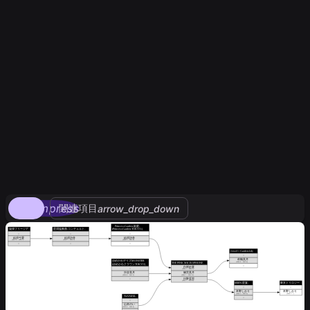
compress
関連項目
arrow_drop_down