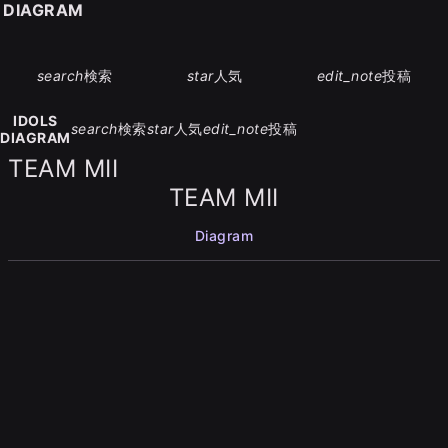
S DIAGRAM
search
検索
star
人気
edit_note
投稿
IDOLS
search
検索
star
人気
edit_note
投稿
DIAGRAM
TEAM MII
TEAM MII
Diagram