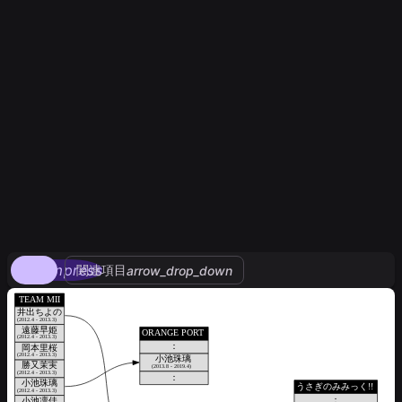
compress
関連項目
arrow_drop_down