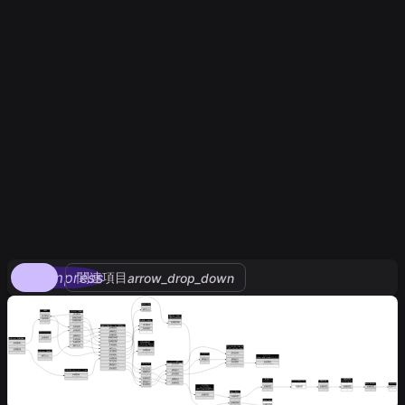
compress
関連項目
arrow_drop_down