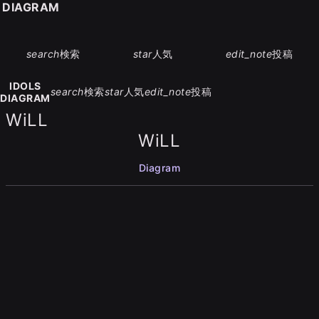
S DIAGRAM
search
検索
star
人気
edit_note
投稿
IDOLS
search
検索
star
人気
edit_note
投稿
DIAGRAM
WiLL
WiLL
Diagram