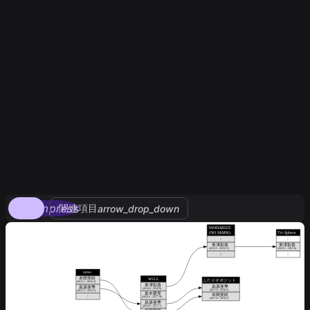
compress
関連項目
arrow_drop_down