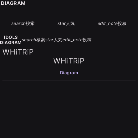
S DIAGRAM
search
検索
star
人気
edit_note
投稿
IDOLS
search
検索
star
人気
edit_note
投稿
DIAGRAM
WHiTRiP
WHiTRiP
Diagram