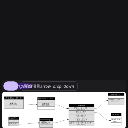
compress
関連項目
arrow_drop_down