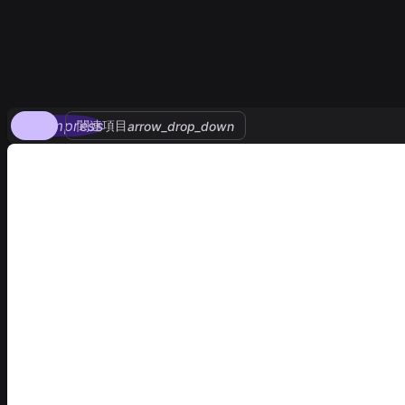
compress
関連項目
arrow_drop_down