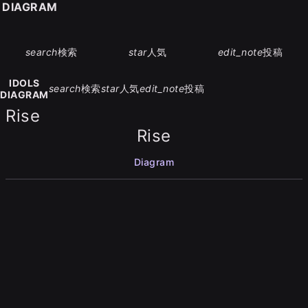
S DIAGRAM
search
検索
star
人気
edit_note
投稿
IDOLS
search
検索
star
人気
edit_note
投稿
DIAGRAM
Rise
Rise
Diagram