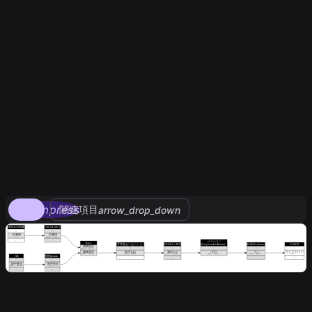
compress
関連項目
arrow_drop_down