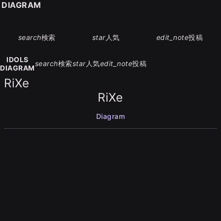
S DIAGRAM
search
検索
star
人気
edit_note
投稿
IDOLS
search
検索
star
人気
edit_note
投稿
DIAGRAM
RiXe
RiXe
Diagram