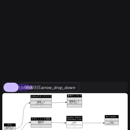
compress
関連項目
arrow_drop_down