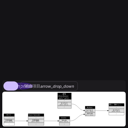
compress
関連項目
arrow_drop_down