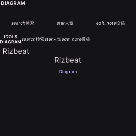
S DIAGRAM
search
検索
star
人気
edit_note
投稿
IDOLS
search
検索
star
人気
edit_note
投稿
DIAGRAM
Rizbeat
Rizbeat
Diagram