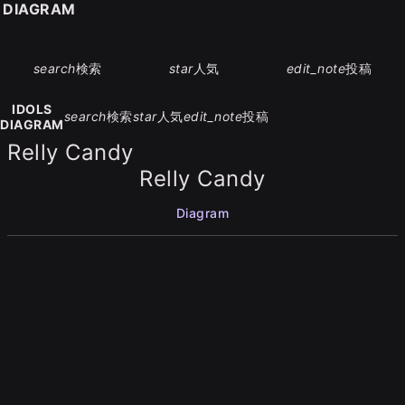
S DIAGRAM
search
検索
star
人気
edit_note
投稿
IDOLS
search
検索
star
人気
edit_note
投稿
DIAGRAM
Relly Candy
Relly Candy
Diagram