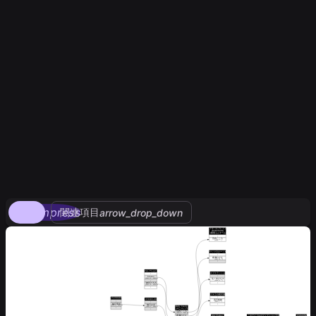
compress
関連項目
arrow_drop_down