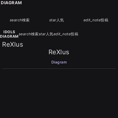
S DIAGRAM
search
検索
star
人気
edit_note
投稿
IDOLS
search
検索
star
人気
edit_note
投稿
DIAGRAM
ReXlus
ReXlus
Diagram