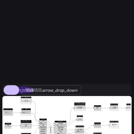
compress
関連項目
arrow_drop_down