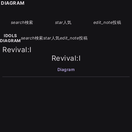
S DIAGRAM
search
検索
star
人気
edit_note
投稿
IDOLS
search
検索
star
人気
edit_note
投稿
DIAGRAM
Revival:I
Revival:I
Diagram