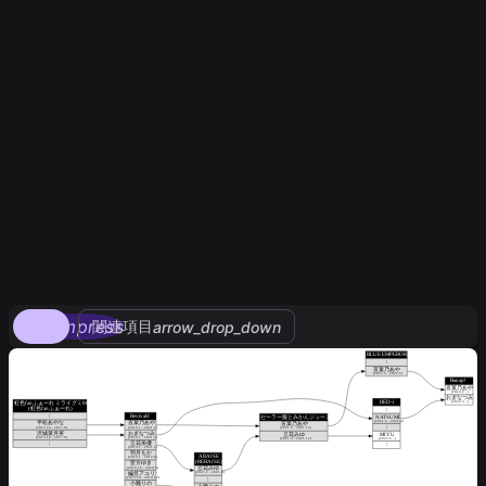
compress
関連項目
arrow_drop_down