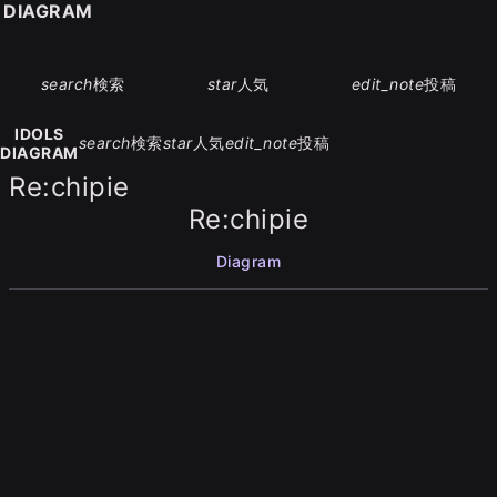
S DIAGRAM
search
検索
star
人気
edit_note
投稿
IDOLS
search
検索
star
人気
edit_note
投稿
DIAGRAM
Re:chipie
Re:chipie
Diagram