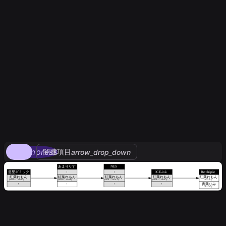
compress
関連項目
arrow_drop_down